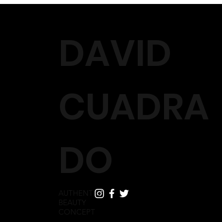
para confirmarte que el reembolso está gestionado. En estos
casos, en el plazo máximo de 14 días naturales, te
reembolsaremos el importe que abonaste por el/los producto/s
DAVID
objeto de devolución (incluidos, en su caso, los gastos de envío
iniciales). El reembolso se realizará mediante la misma forma de
pago que elegiste en el momento de realizar el pedido.
No efectuaremos el reembolso en los siguientes casos:
CUADRA
- Productos dañados debido a un uso incorrecto o una
negligencia.
- Productos no adquiridos en el Sitio Web.
- Productos usados, cuyo envase haya sido abierto y/o
manipulado.
DO
AUTHENTIC
BEAUTY
CONCEPT
HOME