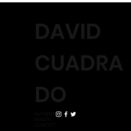
para confirmarte que el reembolso está gestionado. En estos
casos, en el plazo máximo de 14 días naturales, te
reembolsaremos el importe que abonaste por el/los producto/s
DAVID
objeto de devolución (incluidos, en su caso, los gastos de envío
iniciales). El reembolso se realizará mediante la misma forma de
pago que elegiste en el momento de realizar el pedido.
No efectuaremos el reembolso en los siguientes casos:
CUADRA
- Productos dañados debido a un uso incorrecto o una
negligencia.
- Productos no adquiridos en el Sitio Web.
- Productos usados, cuyo envase haya sido abierto y/o
manipulado.
DO
AUTHENTIC
BEAUTY
CONCEPT
HOME