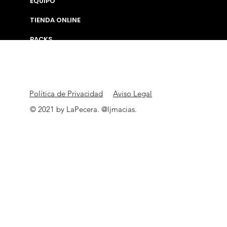
EQUIPO
TIENDA ONLINE
PACKS
DOSSIER BODAS
CONTACTO
Política de Privacidad
Aviso Legal
© 2021 by LaPecera. @ljmacias.