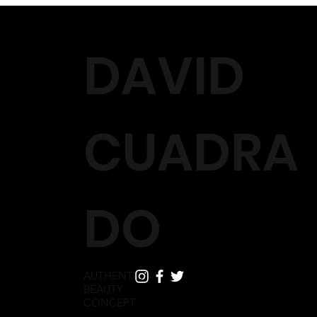
envío que puedan derivar de la devolución.
Una vez que recibamos los productos devueltos,
comprobaremos que todo es correcto y contactaremos contigo
DAVID
para confirmarte que el reembolso está gestionado. En estos
casos, en el plazo máximo de 14 días naturales, te
reembolsaremos el importe que abonaste por el/los producto/s
objeto de devolución (incluidos, en su caso, los gastos de envío
iniciales). El reembolso se realizará mediante la misma forma de
CUADRA
pago que elegiste en el momento de realizar el pedido.
No efectuaremos el reembolso en los siguientes casos:
- Productos dañados debido a un uso incorrecto o una
negligencia.
DO
- Productos no adquiridos en el Sitio Web.
- Productos usados, cuyo envase haya sido abierto y/o
manipulado.
AUTHENTIC
BEAUTY
CONCEPT
HOME